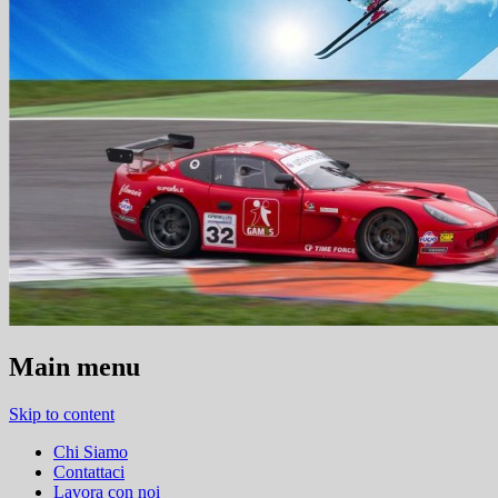
Main menu
Vizia le tue passioni
Superble
Skip to content
Chi Siamo
Contattaci
Lavora con noi