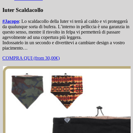
Iuter Scaldacollo
#Jacopo
: Lo scaldacollo della Iuter vi terrà al caldo e vi proteggerà
da qualunque sorta di bufera. L’interno in pelliccia è una garanzia in
questo senso, mentre il risvolto in felpa vi permetterà di passare
agevolmente ad una copertura più leggera.
Indossatelo in un secondo e divertitevi a cambiare design a vostro
piacimento…
COMPRA QUI (from 30,00€)