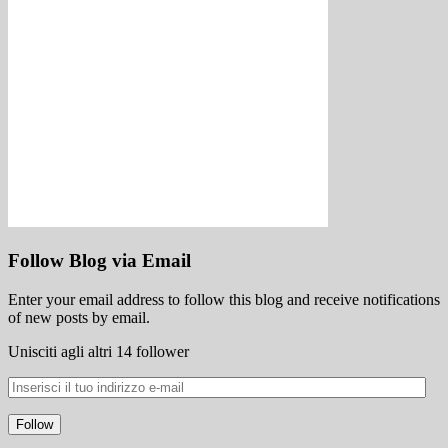
Follow Blog via Email
Enter your email address to follow this blog and receive notifications
of new posts by email.
Unisciti agli altri 14 follower