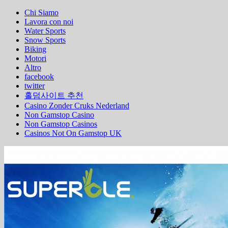
Chi Siamo
Lavora con noi
Water Sports
Snow Sports
Biking
Motori
Altro
facebook
twitter
홀덤사이트 추천
Casino Zonder Cruks Nederland
Non Gamstop Casino
Non Gamstop Casinos
Casinos Not On Gamstop UK