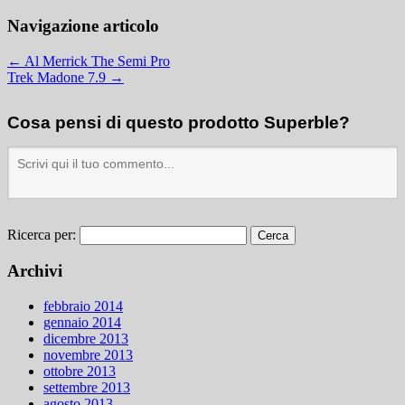
Navigazione articolo
←
Al Merrick The Semi Pro
Trek Madone 7.9
→
Cosa pensi di questo prodotto Superble?
Ricerca per:
Archivi
febbraio 2014
gennaio 2014
dicembre 2013
novembre 2013
ottobre 2013
settembre 2013
agosto 2013