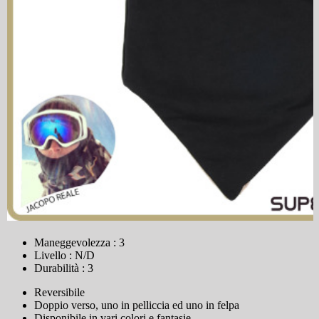
Maneggevolezza : 3
Livello : N/D
Durabilità : 3
Reversibile
Doppio verso, uno in pelliccia ed uno in felpa
Disponibile in vari colori e fantasie