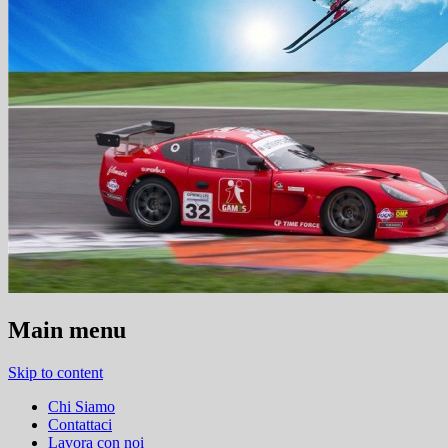
Main menu
Vizia le tue passioni
Superble
Skip to content
Chi Siamo
Contattaci
Lavora con noi