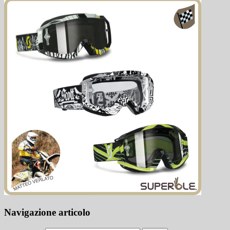
Navigazione articolo