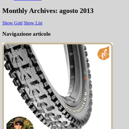
Monthly Archives:
agosto 2013
Show Grid
Show List
Navigazione articolo