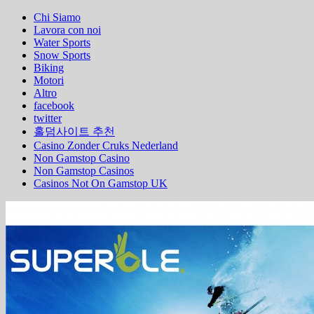
Chi Siamo
Lavora con noi
Water Sports
Snow Sports
Biking
Motori
Altro
facebook
twitter
홀덤사이트 추천
Casino Zonder Cruks Nederland
Non Gamstop Casino
Non Gamstop Casinos
Casinos Not On Gamstop UK