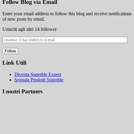
Follow Blog via Email
Enter your email address to follow this blog and receive notifications
of new posts by email.
Unisciti agli altri 14 follower
Link Utili
Diventa Superble Expert
Segnala Prodotti Superble
I nostri Partners