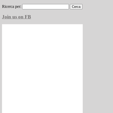
Ricerca per:
Join us on FB