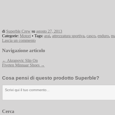
di
Superble Crew
su
agosto 27, 2013
Categorie:
Motori
•
Tags:
arai
,
attrezzatura sportiva
,
casco
,
enduro
,
ma
Lascia un commento
Navigazione articolo
←
Akrapovic Slip On
Fiveten Minnaar Shoes
→
Cosa pensi di questo prodotto Superble?
Cerca