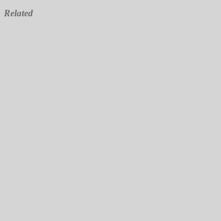
Related