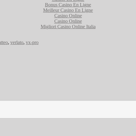
Bonus Casino En Ligne
Meilleur Casino En Ligne
Casino Online
Casino Online
Migliori Casino Online Italia
tteo
,
verlato
,
vx-pro