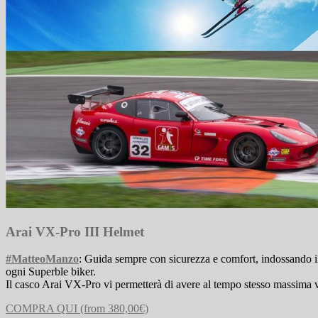
Arai VX-Pro III Helmet
#MatteoManzo
: Guida sempre con sicurezza e comfort, indossando il 
ogni Superble biker.
Il casco Arai VX-Pro vi permetterà di avere al tempo stesso massima vis
COMPRA QUI (from 380,00€)