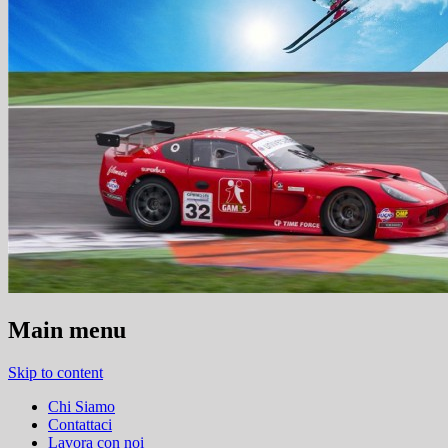
Main menu
Vizia le tue passioni
Superble
Skip to content
Chi Siamo
Contattaci
Lavora con noi