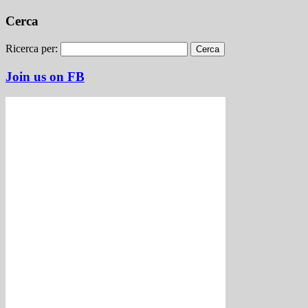
Cerca
Ricerca per:
Join us on FB