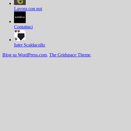
Lavora con noi
Contattaci
Iuter Scaldacollo
Blog su WordPress.com
.
The Gridspace Theme
.