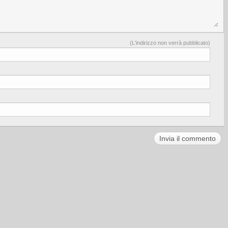
(L'indirizzo non verrà pubblicato)