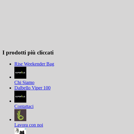
I prodotti più cliccati
Rise Weekender Bag
Chi Siamo
Dalbello Viper 100
Contattaci
Lavora con noi