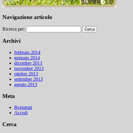
Navigazione articolo
Ricerca per:
Archivi
febbraio 2014
gennaio 2014
dicembre 2013
novembre 2013
ottobre 2013
settembre 2013
agosto 2013
Meta
Registrati
Accedi
Cerca