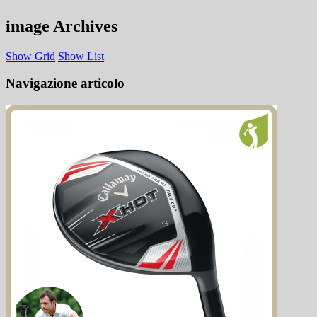
image
Archives
Show Grid
Show List
Navigazione articolo