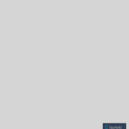
Iscriviti