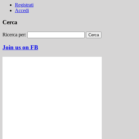
Registrati
Accedi
Cerca
Ricerca per:
Join us on FB