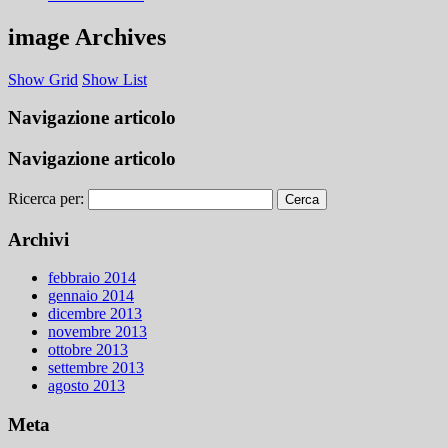
image
Archives
Show Grid
Show List
Navigazione articolo
Navigazione articolo
Ricerca per:
Archivi
febbraio 2014
gennaio 2014
dicembre 2013
novembre 2013
ottobre 2013
settembre 2013
agosto 2013
Meta