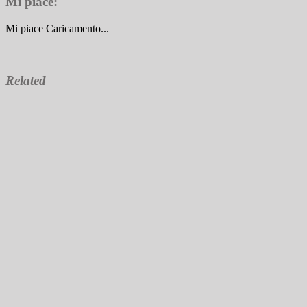
Mi piace:
Mi piace
Caricamento...
Related