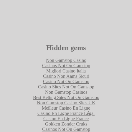
Hidden gems
Non Gamstop Casino
Casinos Not On Gamstop
Migliori Casino Italia
Casino Non Aams Sicuri
Casino Not On Gamstop
Casino Sites Not On Gamstop
Non Gamstop Casinos
Best Betting Sites Not On Gamstop
Non Gamstop Casino Sites UK
Meilleur Casino En Ligne
Casino En Ligne France Légal
Casino En Ligne France
Gokken Zonder Cruks
Casinos Not On Gamstop