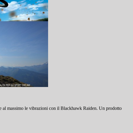
assare al massimo le vibrazioni con il Blackhawk Raiden. Un prodotto