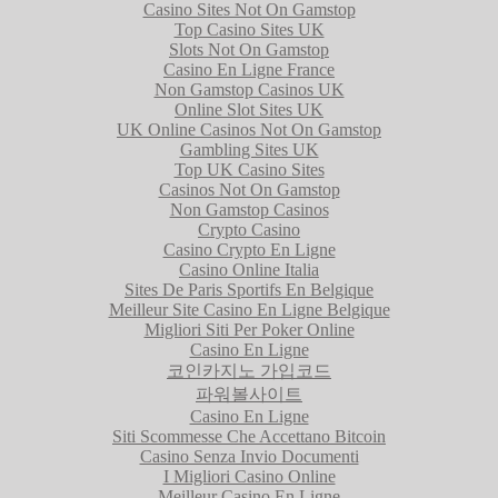
Casino Sites Not On Gamstop
Top Casino Sites UK
Slots Not On Gamstop
Casino En Ligne France
Non Gamstop Casinos UK
Online Slot Sites UK
UK Online Casinos Not On Gamstop
Gambling Sites UK
Top UK Casino Sites
Casinos Not On Gamstop
Non Gamstop Casinos
Crypto Casino
Casino Crypto En Ligne
Casino Online Italia
Sites De Paris Sportifs En Belgique
Meilleur Site Casino En Ligne Belgique
Migliori Siti Per Poker Online
Casino En Ligne
코인카지노 가입코드
파워볼사이트
Casino En Ligne
Siti Scommesse Che Accettano Bitcoin
Casino Senza Invio Documenti
I Migliori Casino Online
Meilleur Casino En Ligne