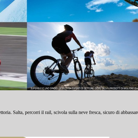
ttoria. Salta, percorri il rail, scivola sulla neve fresca, sicuro di abb