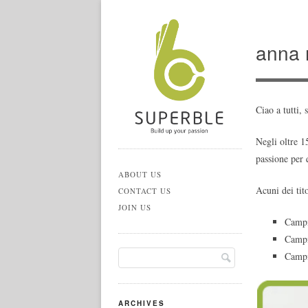
anna 
Ciao a tutti,
Negli oltre 1
SUPERBLE
Build up your passion
passione per 
Main menu
ABOUT US
Acuni dei tit
CONTACT US
JOIN US
Campi
Campi
Campi
ARCHIVES