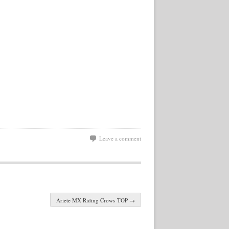
Leave a comment
Ariete MX Riding Crows TOP
→