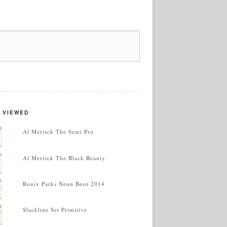
 VIEWED
Al Merrick The Semi Pro
Al Merrick The Black Beauty
Ronix Parks Neon Boot 2014
Slackline Set Primitive