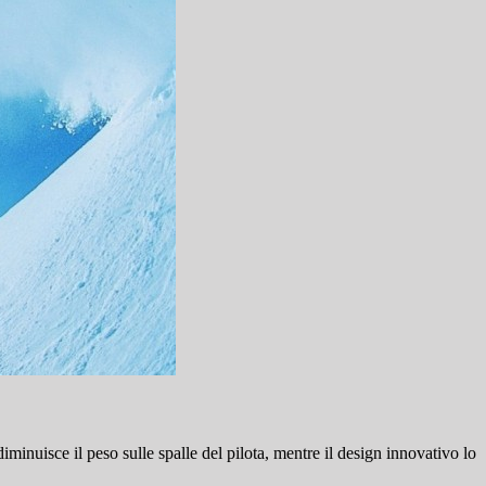
minuisce il peso sulle spalle del pilota, mentre il design innovativo lo