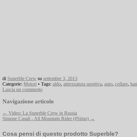
di
Superble Crew
su
settembre 3, 2013
Categorie:
Motori
•
Tags:
aldo
,
attrezzatura sportiva
,
auto
,
collare
,
han
Lascia un commento
Navigazione articolo
←
Video: La Superble Crew in Russia
Simone Casali - All Mountain Rider (#Simo)
→
Cosa pensi di questo prodotto Superble?