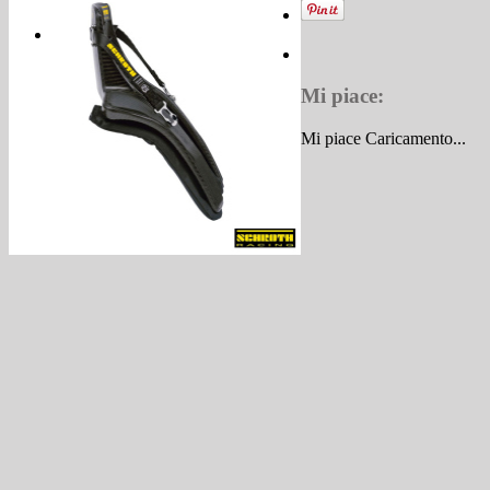
Mi piace:
Mi piace
Caricamento...