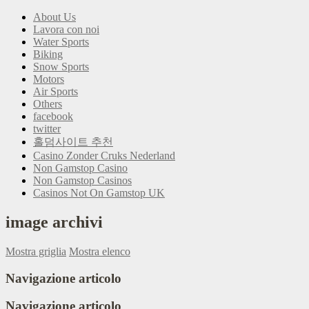
About Us
Lavora con noi
Water Sports
Biking
Snow Sports
Motors
Air Sports
Others
facebook
twitter
홀덤사이트 추천
Casino Zonder Cruks Nederland
Non Gamstop Casino
Non Gamstop Casinos
Casinos Not On Gamstop UK
image
archivi
Mostra griglia
Mostra elenco
Navigazione articolo
Navigazione articolo