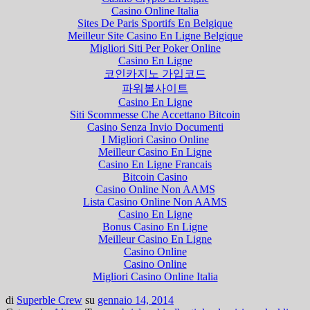
Casino Online Italia
Sites De Paris Sportifs En Belgique
Meilleur Site Casino En Ligne Belgique
Migliori Siti Per Poker Online
Casino En Ligne
코인카지노 가입코드
파워볼사이트
Casino En Ligne
Siti Scommesse Che Accettano Bitcoin
Casino Senza Invio Documenti
I Migliori Casino Online
Meilleur Casino En Ligne
Casino En Ligne Francais
Bitcoin Casino
Casino Online Non AAMS
Lista Casino Online Non AAMS
Casino En Ligne
Bonus Casino En Ligne
Meilleur Casino En Ligne
Casino Online
Casino Online
Migliori Casino Online Italia
di
Superble Crew
su
gennaio 14, 2014