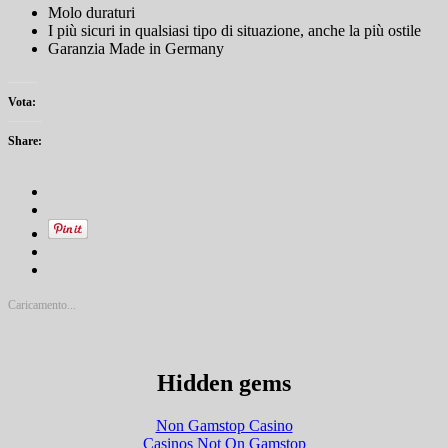
Molo duraturi
I più sicuri in qualsiasi tipo di situazione, anche la più ostile
Garanzia Made in Germany
Vota:
Share:
Caricamento...
Hidden gems
Non Gamstop Casino
Casinos Not On Gamstop